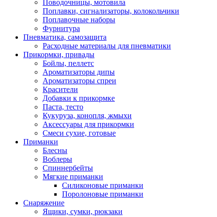
Поводочницы, мотовила
Поплавки, сигнализаторы, колокольчики
Поплавочные наборы
Фурнитура
Пневматика, самозащита
Расходные материалы для пневматики
Прикормки, привады
Бойлы, пеллетс
Ароматизаторы дипы
Ароматизаторы спреи
Красители
Добавки к прикормке
Паста, тесто
Кукуруза, конопля, жмыхи
Аксессуары для прикормки
Смеси сухие, готовые
Приманки
Блесны
Воблеры
Спиннербейты
Мягкие приманки
Силиконовые приманки
Поролоновые приманки
Снаряжение
Ящики, сумки, рюкзаки