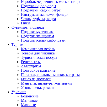
Коробки, червячницы, мотыльницы
Подставки, род-поды
Подсачеки, садки, багры
Инструменты, ножи, фонари
Чехлы, тубусы, ведра
Очки
Сувениры, подарки
Подарки мужчинам
Подарки женщинам
Подарки юным рыболовам
Туризм
Кемпинговая мебель
Товары для пикника
Туристическая посуда
Репелленты
Автотуризм
Подводное плавание
Палатки, спальные мешки, матрасы
Бинокли, компасы
Мангалы, шампура, коптильни
Уголь, щепа, розжиг
Удилища
Болонские
Матчевые
Маховые