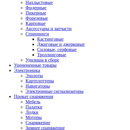
Нахлыстовые
Фидерные
Пикерные
Форелевые
Карповые
Аксессуары и запчасти
Спиннинги
Кастинговые
Джиговые и джерковые
Силовые, серфовые
Троллинговые
Удилища в сборе
Уценененные товары
Электроника
Эхолоты
Картплоттеры
Навигаторы
Электронные сигнализаторы
Прокат снаряжения
Мебель
Палатки
Лодки
Моторы
Снаряжение
Зимнее снаряжение