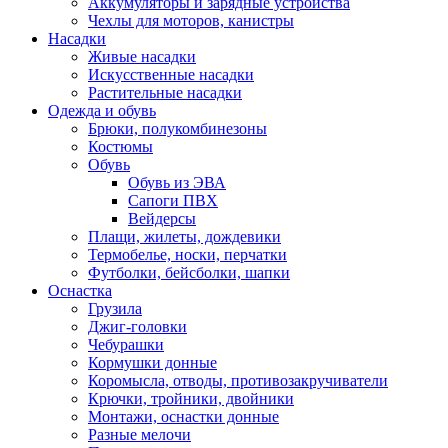
Аккумуляторы и зарядные устройства
Чехлы для моторов, канистры
Насадки
Живые насадки
Искусственные насадки
Растительные насадки
Одежда и обувь
Брюки, полукомбинезоны
Костюмы
Обувь
Обувь из ЭВА
Сапоги ПВХ
Вейдерсы
Плащи, жилеты, дождевики
Термобелье, носки, перчатки
Футболки, бейсболки, шапки
Оснастка
Грузила
Джиг-головки
Чебурашки
Кормушки донные
Коромысла, отводы, противозакручиватели
Крючки, тройники, двойники
Монтажи, оснастки донные
Разные мелочи