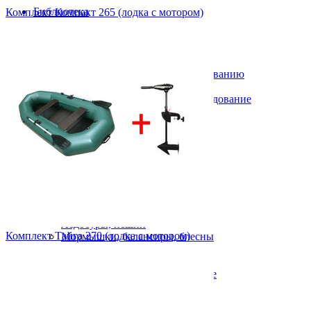
Библиотека
Комплект Компакт 265 (лодка с мотором)
DVD фильмы
MP3 диски
Печатная продукция
Газ, бензин, керосин
Аксессуары к газовому оборудованию
Баллоны газовые
Бензиновое, керосиновое оборудование
Обогреватели газовые
Плитки, горелки
Фонари газовые
Для дома, для дачи
Зимняя рыбалка
Жерлицы
Зимние поплавки
Зимние удочки
Сторожки, кивки
Ледобуры, пешни
Комплект Тайга 270 (лодка с мотором)
Мормышки, балансиры, блесны
Балансиры
Блесны зимние
Мормышки вольфрамовые
Мормышки свинцовые
Палатки зимние