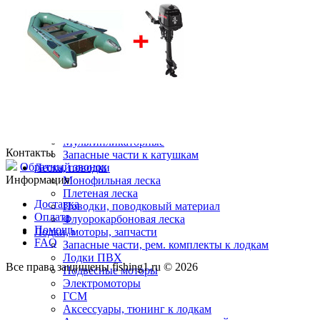
Разное (зимняя рыбалка)
Ящики, санки
Катушки для зимней рыбалки
Зимняя леска
Карповая ловля
Удилища для карповой ловли
Катушки для карповой ловли
Аксессуары для карпфишинга
Катушки
Безынерционные
Инерционные
Мультипликаторные
Контакты
Запасные части к катушкам
Обратный звонок
Леска, поводки
Информация
Монофильная леска
Плетеная леска
Доставка
Поводки, поводковый материал
Оплата
Флуорокарбоновая леска
Помощь
Лодки, моторы, запчасти
FAQ
Запасные части, рем. комплекты к лодкам
Лодки ПВХ
Все права защищены fishing1.ru © 2026
Подвесные моторы
Электромоторы
ГСМ
Аксессуары, тюнинг к лодкам