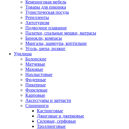
Кемпинговая мебель
Товары для пикника
Туристическая посуда
Репелленты
Автотуризм
Подводное плавание
Палатки, спальные мешки, матрасы
Бинокли, компасы
Мангалы, шампура, коптильни
Уголь, щепа, розжиг
Удилища
Болонские
Матчевые
Маховые
Нахлыстовые
Фидерные
Пикерные
Форелевые
Карповые
Аксессуары и запчасти
Спиннинги
Кастинговые
Джиговые и джерковые
Силовые, серфовые
Троллинговые