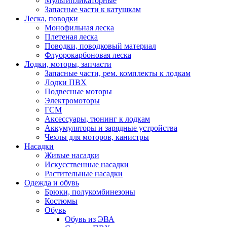
Мультипликаторные
Запасные части к катушкам
Леска, поводки
Монофильная леска
Плетеная леска
Поводки, поводковый материал
Флуорокарбоновая леска
Лодки, моторы, запчасти
Запасные части, рем. комплекты к лодкам
Лодки ПВХ
Подвесные моторы
Электромоторы
ГСМ
Аксессуары, тюнинг к лодкам
Аккумуляторы и зарядные устройства
Чехлы для моторов, канистры
Насадки
Живые насадки
Искусственные насадки
Растительные насадки
Одежда и обувь
Брюки, полукомбинезоны
Костюмы
Обувь
Обувь из ЭВА