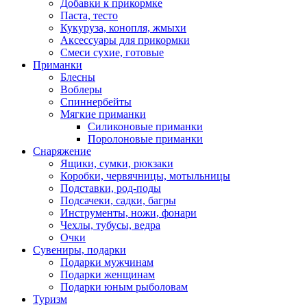
Добавки к прикормке
Паста, тесто
Кукуруза, конопля, жмыхи
Аксессуары для прикормки
Смеси сухие, готовые
Приманки
Блесны
Воблеры
Спиннербейты
Мягкие приманки
Силиконовые приманки
Поролоновые приманки
Снаряжение
Ящики, сумки, рюкзаки
Коробки, червячницы, мотыльницы
Подставки, род-поды
Подсачеки, садки, багры
Инструменты, ножи, фонари
Чехлы, тубусы, ведра
Очки
Сувениры, подарки
Подарки мужчинам
Подарки женщинам
Подарки юным рыболовам
Туризм