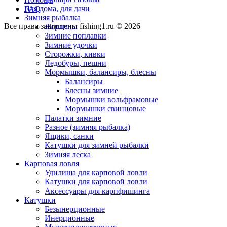
Для дома, для дачи
FAQ
Зимняя рыбалка
Все права защищены fishing1.ru © 2026
Жерлицы
Зимние поплавки
Зимние удочки
Сторожки, кивки
Ледобуры, пешни
Мормышки, балансиры, блесны
Балансиры
Блесны зимние
Мормышки вольфрамовые
Мормышки свинцовые
Палатки зимние
Разное (зимняя рыбалка)
Ящики, санки
Катушки для зимней рыбалки
Зимняя леска
Карповая ловля
Удилища для карповой ловли
Катушки для карповой ловли
Аксессуары для карпфишинга
Катушки
Безынерционные
Инерционные