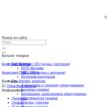
О
Поиск по сайту
Каталог товаров
Библиотека
Комплект Компакт 265 (лодка с мотором)
DVD фильмы
MP3 диски
Комплект Тайга 270 (лодка с мотором)
Печатная продукция
Газ, бензин, керосин
Контакты
Аксессуары к газовому оборудованию
Обратный звонок
Баллоны газовые
Информация
Бензиновое, керосиновое оборудование
Обогреватели газовые
Доставка
Плитки, горелки
Оплата
Фонари газовые
Помощь