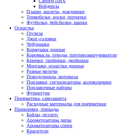
Сапоги ПВХ
Вейдерсы
Плащи, жилеты, дождевики
Термобелье, носки, перчатки
Футболки, бейсболки, шапки
Оснастка
Грузила
Джиг-головки
Чебурашки
Кормушки донные
Коромысла, отводы, противозакручиватели
Крючки, тройники, двойники
Монтажи, оснастки донные
Разные мелочи
Поводочницы, мотовила
Поплавки, сигнализаторы, колокольчики
Поплавочные наборы
Фурнитура
Пневматика, самозащита
Расходные материалы для пневматики
Прикормки, привады
Бойлы, пеллетс
Ароматизаторы дипы
Ароматизаторы спреи
Красители