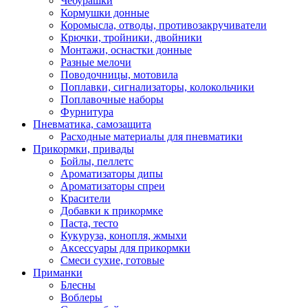
Чебурашки
Кормушки донные
Коромысла, отводы, противозакручиватели
Крючки, тройники, двойники
Монтажи, оснастки донные
Разные мелочи
Поводочницы, мотовила
Поплавки, сигнализаторы, колокольчики
Поплавочные наборы
Фурнитура
Пневматика, самозащита
Расходные материалы для пневматики
Прикормки, привады
Бойлы, пеллетс
Ароматизаторы дипы
Ароматизаторы спреи
Красители
Добавки к прикормке
Паста, тесто
Кукуруза, конопля, жмыхи
Аксессуары для прикормки
Смеси сухие, готовые
Приманки
Блесны
Воблеры