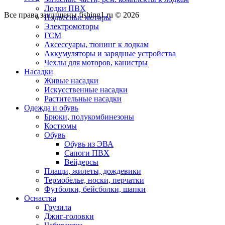
Лодки ПВХ
Все права защищены fishing1.ru © 2026
Подвесные моторы
Электромоторы
ГСМ
Аксессуары, тюнинг к лодкам
Аккумуляторы и зарядные устройства
Чехлы для моторов, канистры
Насадки
Живые насадки
Искусственные насадки
Растительные насадки
Одежда и обувь
Брюки, полукомбинезоны
Костюмы
Обувь
Обувь из ЭВА
Сапоги ПВХ
Вейдерсы
Плащи, жилеты, дождевики
Термобелье, носки, перчатки
Футболки, бейсболки, шапки
Оснастка
Грузила
Джиг-головки