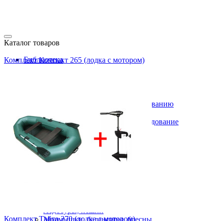
Каталог товаров
Библиотека
Комплект Компакт 265 (лодка с мотором)
DVD фильмы
MP3 диски
Печатная продукция
Газ, бензин, керосин
Аксессуары к газовому оборудованию
Баллоны газовые
Бензиновое, керосиновое оборудование
Обогреватели газовые
Плитки, горелки
Фонари газовые
Для дома, для дачи
Зимняя рыбалка
Жерлицы
Зимние поплавки
Зимние удочки
Сторожки, кивки
Ледобуры, пешни
Комплект Тайга 270 (лодка с мотором)
Мормышки, балансиры, блесны