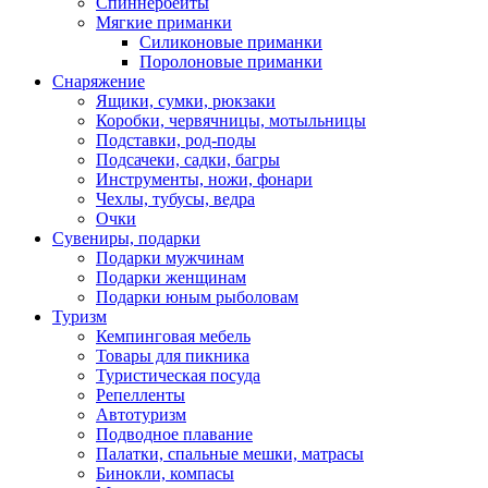
Спиннербейты
Мягкие приманки
Силиконовые приманки
Поролоновые приманки
Снаряжение
Ящики, сумки, рюкзаки
Коробки, червячницы, мотыльницы
Подставки, род-поды
Подсачеки, садки, багры
Инструменты, ножи, фонари
Чехлы, тубусы, ведра
Очки
Сувениры, подарки
Подарки мужчинам
Подарки женщинам
Подарки юным рыболовам
Туризм
Кемпинговая мебель
Товары для пикника
Туристическая посуда
Репелленты
Автотуризм
Подводное плавание
Палатки, спальные мешки, матрасы
Бинокли, компасы