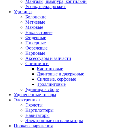
Мангалы, шампура, коптильни
Уголь, щепа, розжиг
Удилища
Болонские
Матчевые
Маховые
Нахлыстовые
Фидерные
Пикерные
Форелевые
Карповые
Аксессуары и запчасти
Спиннинги
Кастинговые
Джиговые и джерковые
Силовые, серфовые
Троллинговые
Удилища в сборе
Уценененные товары
Электроника
Эхолоты
Картплоттеры
Навигаторы
Электронные сигнализаторы
Прокат снаряжения