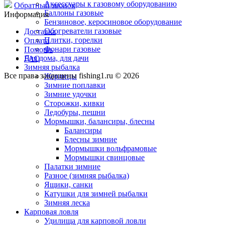
Аксессуары к газовому оборудованию
Обратный звонок
Баллоны газовые
Информация
Бензиновое, керосиновое оборудование
Обогреватели газовые
Доставка
Плитки, горелки
Оплата
Фонари газовые
Помощь
Для дома, для дачи
FAQ
Зимняя рыбалка
Все права защищены fishing1.ru © 2026
Жерлицы
Зимние поплавки
Зимние удочки
Сторожки, кивки
Ледобуры, пешни
Мормышки, балансиры, блесны
Балансиры
Блесны зимние
Мормышки вольфрамовые
Мормышки свинцовые
Палатки зимние
Разное (зимняя рыбалка)
Ящики, санки
Катушки для зимней рыбалки
Зимняя леска
Карповая ловля
Удилища для карповой ловли