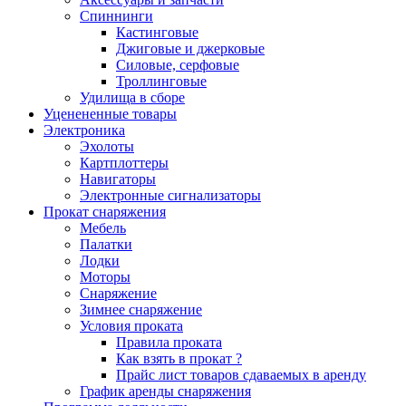
Спиннинги
Кастинговые
Джиговые и джерковые
Силовые, серфовые
Троллинговые
Удилища в сборе
Уценененные товары
Электроника
Эхолоты
Картплоттеры
Навигаторы
Электронные сигнализаторы
Прокат снаряжения
Мебель
Палатки
Лодки
Моторы
Снаряжение
Зимнее снаряжение
Условия проката
Правила проката
Как взять в прокат ?
Прайс лист товаров сдаваемых в аренду
График аренды снаряжения