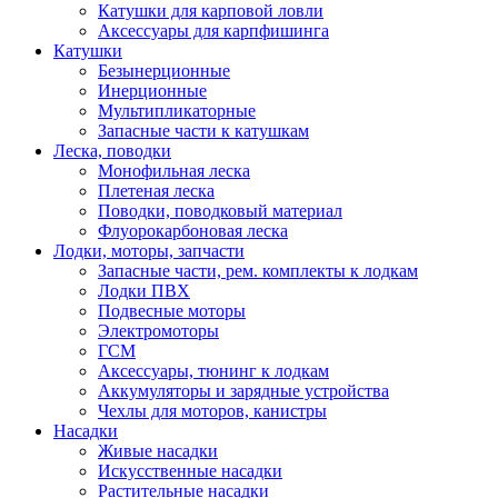
Катушки для карповой ловли
Аксессуары для карпфишинга
Катушки
Безынерционные
Инерционные
Мультипликаторные
Запасные части к катушкам
Леска, поводки
Монофильная леска
Плетеная леска
Поводки, поводковый материал
Флуорокарбоновая леска
Лодки, моторы, запчасти
Запасные части, рем. комплекты к лодкам
Лодки ПВХ
Подвесные моторы
Электромоторы
ГСМ
Аксессуары, тюнинг к лодкам
Аккумуляторы и зарядные устройства
Чехлы для моторов, канистры
Насадки
Живые насадки
Искусственные насадки
Растительные насадки