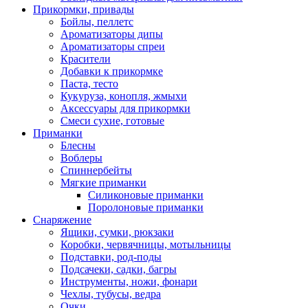
Прикормки, привады
Бойлы, пеллетс
Ароматизаторы дипы
Ароматизаторы спреи
Красители
Добавки к прикормке
Паста, тесто
Кукуруза, конопля, жмыхи
Аксессуары для прикормки
Смеси сухие, готовые
Приманки
Блесны
Воблеры
Спиннербейты
Мягкие приманки
Силиконовые приманки
Поролоновые приманки
Снаряжение
Ящики, сумки, рюкзаки
Коробки, червячницы, мотыльницы
Подставки, род-поды
Подсачеки, садки, багры
Инструменты, ножи, фонари
Чехлы, тубусы, ведра
Очки