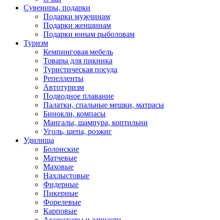
Сувениры, подарки
Подарки мужчинам
Подарки женщинам
Подарки юным рыболовам
Туризм
Кемпинговая мебель
Товары для пикника
Туристическая посуда
Репелленты
Автотуризм
Подводное плавание
Палатки, спальные мешки, матрасы
Бинокли, компасы
Мангалы, шампура, коптильни
Уголь, щепа, розжиг
Удилища
Болонские
Матчевые
Маховые
Нахлыстовые
Фидерные
Пикерные
Форелевые
Карповые
Аксессуары и запчасти