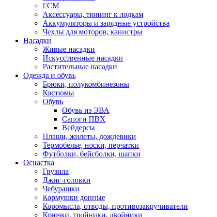
ГСМ
Аксессуары, тюнинг к лодкам
Аккумуляторы и зарядные устройства
Чехлы для моторов, канистры
Насадки
Живые насадки
Искусственные насадки
Растительные насадки
Одежда и обувь
Брюки, полукомбинезоны
Костюмы
Обувь
Обувь из ЭВА
Сапоги ПВХ
Вейдерсы
Плащи, жилеты, дождевики
Термобелье, носки, перчатки
Футболки, бейсболки, шапки
Оснастка
Грузила
Джиг-головки
Чебурашки
Кормушки донные
Коромысла, отводы, противозакручиватели
Крючки, тройники, двойники