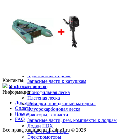
Мормышки свинцовые
Палатки зимние
Разное (зимняя рыбалка)
Ящики, санки
Катушки для зимней рыбалки
Зимняя леска
Карповая ловля
Удилища для карповой ловли
Катушки для карповой ловли
Аксессуары для карпфишинга
Катушки
Безынерционные
Инерционные
Мультипликаторные
Контакты
Запасные части к катушкам
Обратный звонок
Леска, поводки
Информация
Монофильная леска
Плетеная леска
Доставка
Поводки, поводковый материал
Оплата
Флуорокарбоновая леска
Помощь
Лодки, моторы, запчасти
FAQ
Запасные части, рем. комплекты к лодкам
Лодки ПВХ
Все права защищены fishing1.ru © 2026
Подвесные моторы
Электромоторы