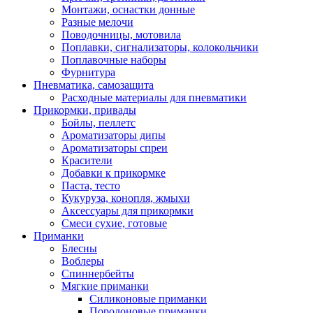
Монтажи, оснастки донные
Разные мелочи
Поводочницы, мотовила
Поплавки, сигнализаторы, колокольчики
Поплавочные наборы
Фурнитура
Пневматика, самозащита
Расходные материалы для пневматики
Прикормки, привады
Бойлы, пеллетс
Ароматизаторы дипы
Ароматизаторы спреи
Красители
Добавки к прикормке
Паста, тесто
Кукуруза, конопля, жмыхи
Аксессуары для прикормки
Смеси сухие, готовые
Приманки
Блесны
Воблеры
Спиннербейты
Мягкие приманки
Силиконовые приманки
Поролоновые приманки