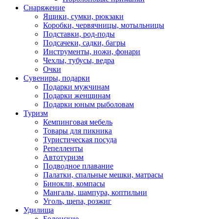
Снаряжение
Ящики, сумки, рюкзаки
Коробки, червячницы, мотыльницы
Подставки, род-поды
Подсачеки, садки, багры
Инструменты, ножи, фонари
Чехлы, тубусы, ведра
Очки
Сувениры, подарки
Подарки мужчинам
Подарки женщинам
Подарки юным рыболовам
Туризм
Кемпинговая мебель
Товары для пикника
Туристическая посуда
Репелленты
Автотуризм
Подводное плавание
Палатки, спальные мешки, матрасы
Бинокли, компасы
Мангалы, шампура, коптильни
Уголь, щепа, розжиг
Удилища
Болонские