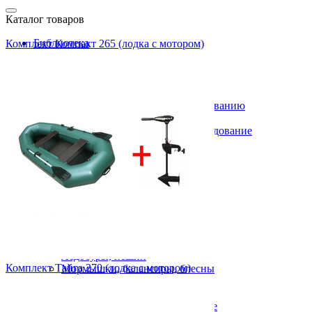
Каталог товаров
Библиотека
Комплект Компакт 265 (лодка с мотором)
DVD фильмы
MP3 диски
Печатная продукция
Газ, бензин, керосин
Аксессуары к газовому оборудованию
Баллоны газовые
Бензиновое, керосиновое оборудование
Обогреватели газовые
Плитки, горелки
Фонари газовые
Для дома, для дачи
Зимняя рыбалка
Жерлицы
Зимние поплавки
Зимние удочки
Сторожки, кивки
Ледобуры, пешни
Комплект Тайга 270 (лодка с мотором)
Мормышки, балансиры, блесны
Балансиры
Блесны зимние
Мормышки вольфрамовые