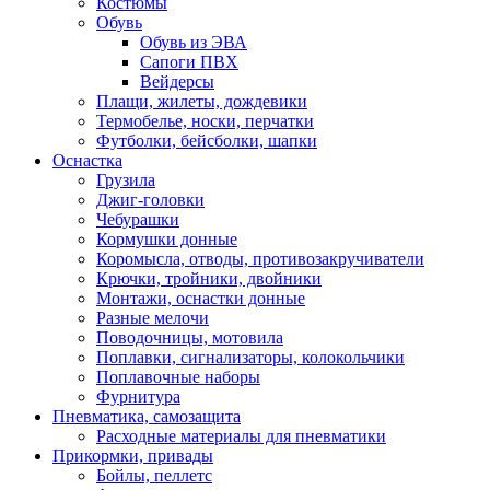
Костюмы
Обувь
Обувь из ЭВА
Сапоги ПВХ
Вейдерсы
Плащи, жилеты, дождевики
Термобелье, носки, перчатки
Футболки, бейсболки, шапки
Оснастка
Грузила
Джиг-головки
Чебурашки
Кормушки донные
Коромысла, отводы, противозакручиватели
Крючки, тройники, двойники
Монтажи, оснастки донные
Разные мелочи
Поводочницы, мотовила
Поплавки, сигнализаторы, колокольчики
Поплавочные наборы
Фурнитура
Пневматика, самозащита
Расходные материалы для пневматики
Прикормки, привады
Бойлы, пеллетс