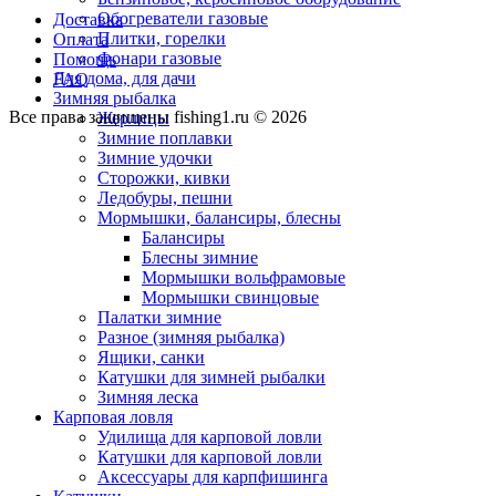
Обогреватели газовые
Доставка
Плитки, горелки
Оплата
Фонари газовые
Помощь
Для дома, для дачи
FAQ
Зимняя рыбалка
Все права защищены fishing1.ru © 2026
Жерлицы
Зимние поплавки
Зимние удочки
Сторожки, кивки
Ледобуры, пешни
Мормышки, балансиры, блесны
Балансиры
Блесны зимние
Мормышки вольфрамовые
Мормышки свинцовые
Палатки зимние
Разное (зимняя рыбалка)
Ящики, санки
Катушки для зимней рыбалки
Зимняя леска
Карповая ловля
Удилища для карповой ловли
Катушки для карповой ловли
Аксессуары для карпфишинга