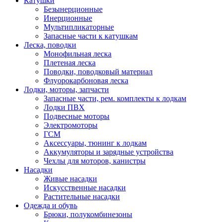
Катушки
Безынерционные
Инерционные
Мультипликаторные
Запасные части к катушкам
Леска, поводки
Монофильная леска
Плетеная леска
Поводки, поводковый материал
Флуорокарбоновая леска
Лодки, моторы, запчасти
Запасные части, рем. комплекты к лодкам
Лодки ПВХ
Подвесные моторы
Электромоторы
ГСМ
Аксессуары, тюнинг к лодкам
Аккумуляторы и зарядные устройства
Чехлы для моторов, канистры
Насадки
Живые насадки
Искусственные насадки
Растительные насадки
Одежда и обувь
Брюки, полукомбинезоны