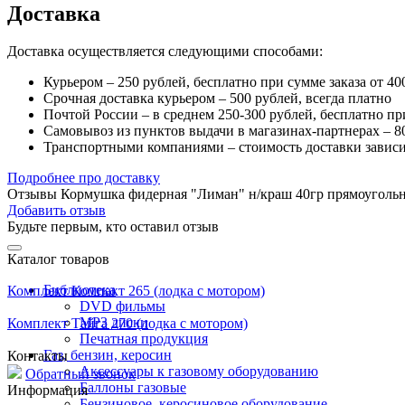
Доставка
Доставка осуществляется следующими способами:
Курьером – 250 рублей, бесплатно при сумме заказа от 40
Срочная доставка курьером – 500 рублей, всегда платно
Почтой России – в среднем 250-300 рублей, бесплатно пр
Самовывоз из пунктов выдачи в магазинах-партнерах – 80
Транспортными компаниями – стоимость доставки зависи
Подробнее про доставку
Отзывы Кормушка фидерная "Лиман" н/краш 40гр прямоуголь
Добавить отзыв
Будьте первым, кто оставил отзыв
Каталог товаров
Библиотека
Комплект Компакт 265 (лодка с мотором)
DVD фильмы
MP3 диски
Комплект Тайга 270 (лодка с мотором)
Печатная продукция
Газ, бензин, керосин
Контакты
Аксессуары к газовому оборудованию
Обратный звонок
Баллоны газовые
Информация
Бензиновое, керосиновое оборудование