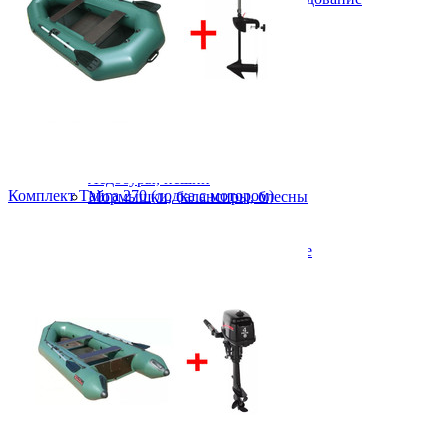
Обогреватели газовые
Плитки, горелки
Фонари газовые
Для дома, для дачи
Зимняя рыбалка
Жерлицы
Зимние поплавки
Зимние удочки
Сторожки, кивки
Ледобуры, пешни
Комплект Тайга 270 (лодка с мотором)
Мормышки, балансиры, блесны
Балансиры
Блесны зимние
Мормышки вольфрамовые
Мормышки свинцовые
Палатки зимние
Разное (зимняя рыбалка)
Ящики, санки
Катушки для зимней рыбалки
Зимняя леска
Карповая ловля
Удилища для карповой ловли
Катушки для карповой ловли
Аксессуары для карпфишинга