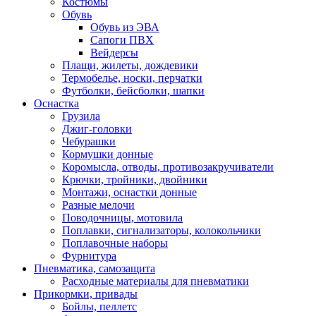
Костюмы
Обувь
Обувь из ЭВА
Сапоги ПВХ
Вейдерсы
Плащи, жилеты, дождевики
Термобелье, носки, перчатки
Футболки, бейсболки, шапки
Оснастка
Грузила
Джиг-головки
Чебурашки
Кормушки донные
Коромысла, отводы, противозакручиватели
Крючки, тройники, двойники
Монтажи, оснастки донные
Разные мелочи
Поводочницы, мотовила
Поплавки, сигнализаторы, колокольчики
Поплавочные наборы
Фурнитура
Пневматика, самозащита
Расходные материалы для пневматики
Прикормки, привады
Бойлы, пеллетс