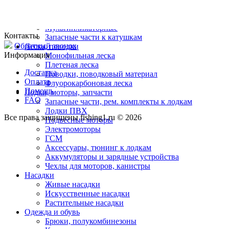
Катушки
Безынерционные
Инерционные
Мультипликаторные
Контакты
Запасные части к катушкам
Обратный звонок
Леска, поводки
Информация
Монофильная леска
Плетеная леска
Доставка
Поводки, поводковый материал
Оплата
Флуорокарбоновая леска
Помощь
Лодки, моторы, запчасти
FAQ
Запасные части, рем. комплекты к лодкам
Лодки ПВХ
Все права защищены fishing1.ru © 2026
Подвесные моторы
Электромоторы
ГСМ
Аксессуары, тюнинг к лодкам
Аккумуляторы и зарядные устройства
Чехлы для моторов, канистры
Насадки
Живые насадки
Искусственные насадки
Растительные насадки
Одежда и обувь
Брюки, полукомбинезоны