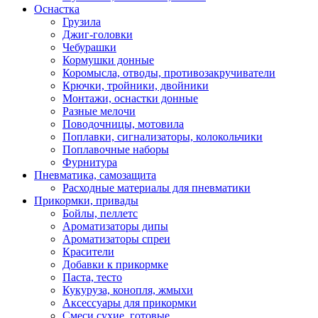
Оснастка
Грузила
Джиг-головки
Чебурашки
Кормушки донные
Коромысла, отводы, противозакручиватели
Крючки, тройники, двойники
Монтажи, оснастки донные
Разные мелочи
Поводочницы, мотовила
Поплавки, сигнализаторы, колокольчики
Поплавочные наборы
Фурнитура
Пневматика, самозащита
Расходные материалы для пневматики
Прикормки, привады
Бойлы, пеллетс
Ароматизаторы дипы
Ароматизаторы спреи
Красители
Добавки к прикормке
Паста, тесто
Кукуруза, конопля, жмыхи
Аксессуары для прикормки
Смеси сухие, готовые