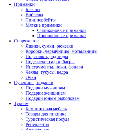
Приманки
Блесны
Воблеры
Спиннербейты
Мягкие приманки
Силиконовые приманки
Поролоновые приманки
Снаряжение
Ящики, сумки, рюкзаки
Коробки, червячницы, мотыльницы
Подставки, род-поды
Подсачеки, садки, багры
Инструменты, ножи, фонари
Чехлы, тубусы, ведра
Очки
Сувениры, подарки
Подарки мужчинам
Подарки женщинам
Подарки юным рыболовам
Туризм
Кемпинговая мебель
Товары для пикника
Туристическая посуда
Репелленты
Автотуризм