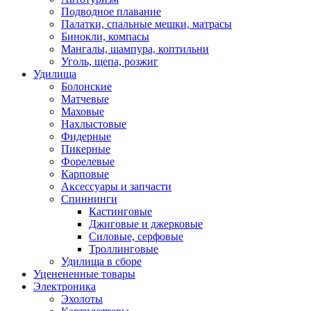
Подводное плавание
Палатки, спальные мешки, матрасы
Бинокли, компасы
Мангалы, шампура, коптильни
Уголь, щепа, розжиг
Удилища
Болонские
Матчевые
Маховые
Нахлыстовые
Фидерные
Пикерные
Форелевые
Карповые
Аксессуары и запчасти
Спиннинги
Кастинговые
Джиговые и джерковые
Силовые, серфовые
Троллинговые
Удилища в сборе
Уценененные товары
Электроника
Эхолоты