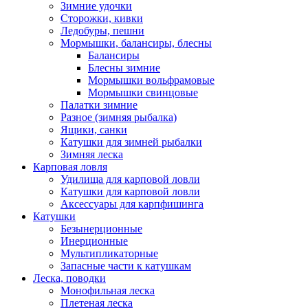
Зимние удочки
Сторожки, кивки
Ледобуры, пешни
Мормышки, балансиры, блесны
Балансиры
Блесны зимние
Мормышки вольфрамовые
Мормышки свинцовые
Палатки зимние
Разное (зимняя рыбалка)
Ящики, санки
Катушки для зимней рыбалки
Зимняя леска
Карповая ловля
Удилища для карповой ловли
Катушки для карповой ловли
Аксессуары для карпфишинга
Катушки
Безынерционные
Инерционные
Мультипликаторные
Запасные части к катушкам
Леска, поводки
Монофильная леска
Плетеная леска