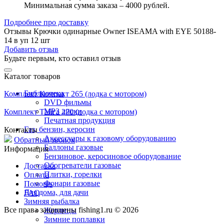
Минимальная сумма заказа – 4000 рублей.
Подробнее про доставку
Отзывы Крючки одинарные Owner ISEAMA with EYE 50188-
14 в уп 12 шт
Добавить отзыв
Будьте первым, кто оставил отзыв
Каталог товаров
Библиотека
Комплект Компакт 265 (лодка с мотором)
DVD фильмы
MP3 диски
Комплект Тайга 270 (лодка с мотором)
Печатная продукция
Газ, бензин, керосин
Контакты
Аксессуары к газовому оборудованию
Обратный звонок
Баллоны газовые
Информация
Бензиновое, керосиновое оборудование
Обогреватели газовые
Доставка
Плитки, горелки
Оплата
Фонари газовые
Помощь
Для дома, для дачи
FAQ
Зимняя рыбалка
Все права защищены fishing1.ru © 2026
Жерлицы
Зимние поплавки