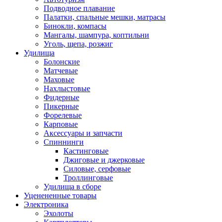
Подводное плавание
Палатки, спальные мешки, матрасы
Бинокли, компасы
Мангалы, шампура, коптильни
Уголь, щепа, розжиг
Удилища
Болонские
Матчевые
Маховые
Нахлыстовые
Фидерные
Пикерные
Форелевые
Карповые
Аксессуары и запчасти
Спиннинги
Кастинговые
Джиговые и джерковые
Силовые, серфовые
Троллинговые
Удилища в сборе
Уценененные товары
Электроника
Эхолоты