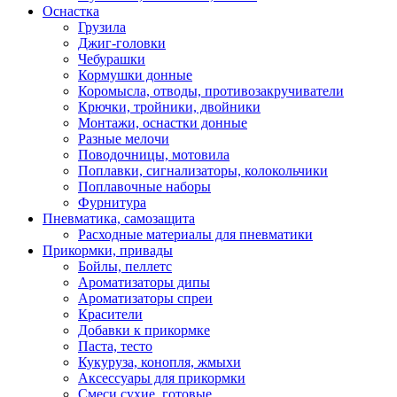
Оснастка
Грузила
Джиг-головки
Чебурашки
Кормушки донные
Коромысла, отводы, противозакручиватели
Крючки, тройники, двойники
Монтажи, оснастки донные
Разные мелочи
Поводочницы, мотовила
Поплавки, сигнализаторы, колокольчики
Поплавочные наборы
Фурнитура
Пневматика, самозащита
Расходные материалы для пневматики
Прикормки, привады
Бойлы, пеллетс
Ароматизаторы дипы
Ароматизаторы спреи
Красители
Добавки к прикормке
Паста, тесто
Кукуруза, конопля, жмыхи
Аксессуары для прикормки
Смеси сухие, готовые