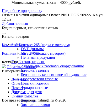
Минимальная сумма заказа – 4000 рублей.
Подробнее про доставку
Отзывы Крючки одинарные Owner PIN HOOK 50922-16 в уп
12 шт
Добавить отзыв
Будьте первым, кто оставил отзыв
Каталог товаров
Библиотека
Комплект Компакт 265 (лодка с мотором)
DVD фильмы
MP3 диски
Комплект Тайга 270 (лодка с мотором)
Печатная продукция
Газ, бензин, керосин
Контакты
Аксессуары к газовому оборудованию
Обратный звонок
Баллоны газовые
Информация
Бензиновое, керосиновое оборудование
Обогреватели газовые
Доставка
Плитки, горелки
Оплата
Фонари газовые
Помощь
Для дома, для дачи
FAQ
Зимняя рыбалка
Все права защищены fishing1.ru © 2026
Жерлицы
Зимние поплавки