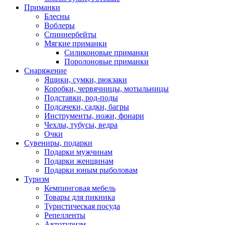
Приманки
Блесны
Воблеры
Спиннербейты
Мягкие приманки
Силиконовые приманки
Поролоновые приманки
Снаряжение
Ящики, сумки, рюкзаки
Коробки, червячницы, мотыльницы
Подставки, род-поды
Подсачеки, садки, багры
Инструменты, ножи, фонари
Чехлы, тубусы, ведра
Очки
Сувениры, подарки
Подарки мужчинам
Подарки женщинам
Подарки юным рыболовам
Туризм
Кемпинговая мебель
Товары для пикника
Туристическая посуда
Репелленты
Автотуризм