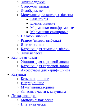
Зимние удочки
Сторожки, кивки
Ледобуры, пешни
Мормышки, балансиры, блесны
Балансиры
Блесны зимние
Мормышки вольфрамовые
Мормышки свинцовые
Палатки зимние
Разное (зимняя рыбалка)
Ящики, санки
Катушки для зимней рыбалки
Зимняя леска
Карповая ловля
Удилища для карповой ловли
Катушки для карповой ловли
Аксессуары для карпфишинга
Катушки
Безынерционные
Инерционные
Мультипликаторные
Запасные части к катушкам
Леска, поводки
Монофильная леска
Плетеная леска