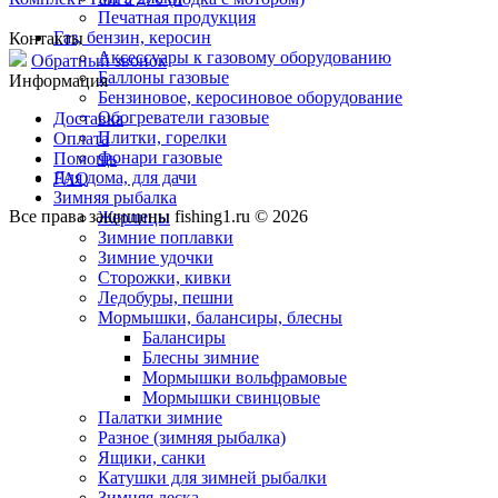
Печатная продукция
Газ, бензин, керосин
Контакты
Аксессуары к газовому оборудованию
Обратный звонок
Баллоны газовые
Информация
Бензиновое, керосиновое оборудование
Обогреватели газовые
Доставка
Плитки, горелки
Оплата
Фонари газовые
Помощь
Для дома, для дачи
FAQ
Зимняя рыбалка
Все права защищены fishing1.ru © 2026
Жерлицы
Зимние поплавки
Зимние удочки
Сторожки, кивки
Ледобуры, пешни
Мормышки, балансиры, блесны
Балансиры
Блесны зимние
Мормышки вольфрамовые
Мормышки свинцовые
Палатки зимние
Разное (зимняя рыбалка)
Ящики, санки
Катушки для зимней рыбалки
Зимняя леска