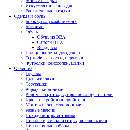
Живые насадки
Искусственные насадки
Растительные насадки
Одежда и обувь
Брюки, полукомбинезоны
Костюмы
Обувь
Обувь из ЭВА
Сапоги ПВХ
Вейдерсы
Плащи, жилеты, дождевики
Термобелье, носки, перчатки
Футболки, бейсболки, шапки
Оснастка
Грузила
Джиг-головки
Чебурашки
Кормушки донные
Коромысла, отводы, противозакручиватели
Крючки, тройники, двойники
Монтажи, оснастки донные
Разные мелочи
Поводочницы, мотовила
Поплавки, сигнализаторы, колокольчики
Поплавочные наборы