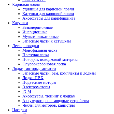
Карповая ловля
Удилища для карповой ловли
Катушки для карповой ловли
Аксессуары для карпфишинга
Катушки
Безынерционные
Инерционные
Мультипликаторные
Запасные части к катушкам
Леска, поводки
Монофильная леска
Плетеная леска
Поводки, поводковый материал
Флуорокарбоновая леска
Лодки, моторы, запчасти
Запасные части, рем. комплекты к лодкам
Лодки ПВХ
Подвесные моторы
Электромоторы
ГСМ
Аксессуары, тюнинг к лодкам
Аккумуляторы и зарядные устройства
Чехлы для моторов, канистры
Насадки