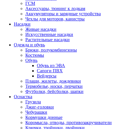
ГСМ
Аксессуары, тюнинг к лодкам
Аккумуляторы и зарядные устройства
Чехлы для моторов, канистры
Насадки
Живые насадки
Искусственные насадки
Растительные насадки
Одежда и обувь
Брюки, полукомбинезоны
Костюмы
Обувь
Обувь из ЭВА
Сапоги ПВХ
Вейдерсы
Плащи, жилеты, дождевики
Термобелье, носки, перчатки
Футболки, бейсболки, шапки
Оснастка
Грузила
Джиг-головки
Чебурашки
Кормушки донные
Коромысла, отводы, противозакручиватели
Крючки, тройники, двойники