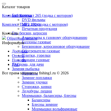
Каталог товаров
Библиотека
Комплект Компакт 265 (лодка с мотором)
DVD фильмы
MP3 диски
Комплект Тайга 270 (лодка с мотором)
Печатная продукция
Газ, бензин, керосин
Контакты
Аксессуары к газовому оборудованию
Обратный звонок
Баллоны газовые
Информация
Бензиновое, керосиновое оборудование
Обогреватели газовые
Доставка
Плитки, горелки
Оплата
Фонари газовые
Помощь
Для дома, для дачи
FAQ
Зимняя рыбалка
Все права защищены fishing1.ru © 2026
Жерлицы
Зимние поплавки
Зимние удочки
Сторожки, кивки
Ледобуры, пешни
Мормышки, балансиры, блесны
Балансиры
Блесны зимние
Мормышки вольфрамовые