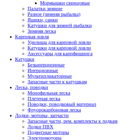
Мормышки свинцовые
Палатки зимние
Разное (зимняя рыбалка)
Ящики, санки
Катушки для зимней рыбалки
Зимняя леска
Карповая ловля
Удилища для карповой ловли
Катушки для карповой ловли
Аксессуары для карпфишинга
Катушки
Безынерционные
Инерционные
Мультипликаторные
Запасные части к катушкам
Леска, поводки
Монофильная леска
Плетеная леска
Поводки, поводковый материал
Флуорокарбоновая леска
Лодки, моторы, запчасти
Запасные части, рем. комплекты к лодкам
Лодки ПВХ
Подвесные моторы
Электромоторы