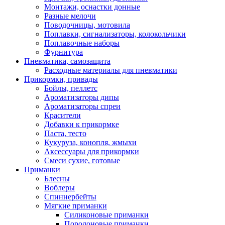
Монтажи, оснастки донные
Разные мелочи
Поводочницы, мотовила
Поплавки, сигнализаторы, колокольчики
Поплавочные наборы
Фурнитура
Пневматика, самозащита
Расходные материалы для пневматики
Прикормки, привады
Бойлы, пеллетс
Ароматизаторы дипы
Ароматизаторы спреи
Красители
Добавки к прикормке
Паста, тесто
Кукуруза, конопля, жмыхи
Аксессуары для прикормки
Смеси сухие, готовые
Приманки
Блесны
Воблеры
Спиннербейты
Мягкие приманки
Силиконовые приманки
Поролоновые приманки