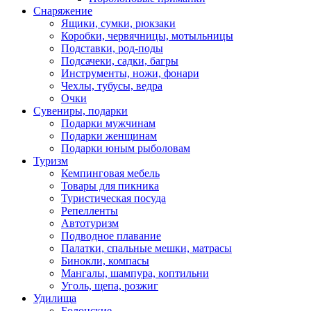
Снаряжение
Ящики, сумки, рюкзаки
Коробки, червячницы, мотыльницы
Подставки, род-поды
Подсачеки, садки, багры
Инструменты, ножи, фонари
Чехлы, тубусы, ведра
Очки
Сувениры, подарки
Подарки мужчинам
Подарки женщинам
Подарки юным рыболовам
Туризм
Кемпинговая мебель
Товары для пикника
Туристическая посуда
Репелленты
Автотуризм
Подводное плавание
Палатки, спальные мешки, матрасы
Бинокли, компасы
Мангалы, шампура, коптильни
Уголь, щепа, розжиг
Удилища
Болонские