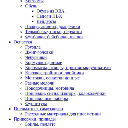
Костюмы
Обувь
Обувь из ЭВА
Сапоги ПВХ
Вейдерсы
Плащи, жилеты, дождевики
Термобелье, носки, перчатки
Футболки, бейсболки, шапки
Оснастка
Грузила
Джиг-головки
Чебурашки
Кормушки донные
Коромысла, отводы, противозакручиватели
Крючки, тройники, двойники
Монтажи, оснастки донные
Разные мелочи
Поводочницы, мотовила
Поплавки, сигнализаторы, колокольчики
Поплавочные наборы
Фурнитура
Пневматика, самозащита
Расходные материалы для пневматики
Прикормки, привады
Бойлы, пеллетс