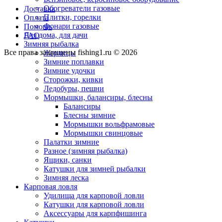
Обогреватели газовые
Доставка
Плитки, горелки
Оплата
Фонари газовые
Помощь
Для дома, для дачи
FAQ
Зимняя рыбалка
Все права защищены fishing1.ru © 2026
Жерлицы
Зимние поплавки
Зимние удочки
Сторожки, кивки
Ледобуры, пешни
Мормышки, балансиры, блесны
Балансиры
Блесны зимние
Мормышки вольфрамовые
Мормышки свинцовые
Палатки зимние
Разное (зимняя рыбалка)
Ящики, санки
Катушки для зимней рыбалки
Зимняя леска
Карповая ловля
Удилища для карповой ловли
Катушки для карповой ловли
Аксессуары для карпфишинга