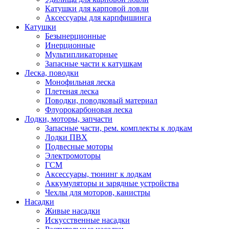
Катушки для карповой ловли
Аксессуары для карпфишинга
Катушки
Безынерционные
Инерционные
Мультипликаторные
Запасные части к катушкам
Леска, поводки
Монофильная леска
Плетеная леска
Поводки, поводковый материал
Флуорокарбоновая леска
Лодки, моторы, запчасти
Запасные части, рем. комплекты к лодкам
Лодки ПВХ
Подвесные моторы
Электромоторы
ГСМ
Аксессуары, тюнинг к лодкам
Аккумуляторы и зарядные устройства
Чехлы для моторов, канистры
Насадки
Живые насадки
Искусственные насадки