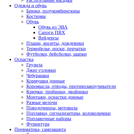
Растительные насадки
Одежда и обувь
Брюки, полукомбинезоны
Костюмы
Обувь
Обувь из ЭВА
Сапоги ПВХ
Вейдерсы
Плащи, жилеты, дождевики
Термобелье, носки, перчатки
Футболки, бейсболки, шапки
Оснастка
Грузила
Джиг-головки
Чебурашки
Кормушки донные
Коромысла, отводы, противозакручиватели
Крючки, тройники, двойники
Монтажи, оснастки донные
Разные мелочи
Поводочницы, мотовила
Поплавки, сигнализаторы, колокольчики
Поплавочные наборы
Фурнитура
Пневматика, самозащита